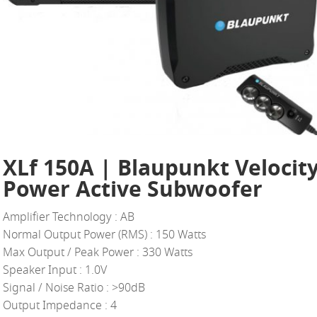
XLf 150A | Blaupunkt Velocit
Power Active Subwoofer
Amplifier Technology : AB
Normal Output Power (RMS) : 150 Watts
Max Output / Peak Power : 330 Watts
Speaker Input : 1.0V
Signal / Noise Ratio : >90dB
Output Impedance : 4