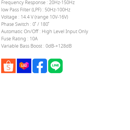
Frequency Response : 20Hz-150Hz
low Pass Filter (LPF) : 50Hz-100Hz
Voltage : 14.4 V (range 10V-16V)
Phase Switch : 0 ํ / 180 ํ
Automatic On/Off : High Level Input Only
Fuse Rating : 10A
Variable Bass Boost : 0dB-+128dB