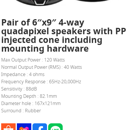
Pair of 6″x9″ 4-way
quadapixel speakers with PP
injected cone including
mounting hardware
Max Output Power : 120 Watts
Normal Output Power (RMS) : 40 Watts
Impedance : 4 ohms
Frequency Response : 65Hz-20,000Hz
Sensitivity : 88dB
Mounting Depth : 82.1mm
Diameter hole : 167x121mm
Surround : Rubber