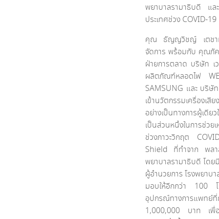
พยาบาลรามาธิบดี และ
ประเทศช่วง COVID-19
คุณ ธัญญวิชญ์ เตชาทัต
จัดการ พร้อมกับ คุณภัค
ฝ่ายการตลาด บริษัท เว
ผลิตภัณฑ์หลอดไฟ WE
SAMSUNG และ บริษัท เต
เข้านวัตกรรมเครื่องเ
อย่างเป็นทางการผู้เดี
เป็นส่วนหนึ่งในการช่วย
ช่วงภาวะวิกฤต COVI
Shield ที่ทำจาก พลา
พยาบาลรามาธิบดี โดยม
ผู้อำนวยการ โรงพยาบาลร
มอบให้อีกกว่า 100 โร
อุปกรณ์ทางการแพทย์ท
1,000,000 บาท เพื่อเป็