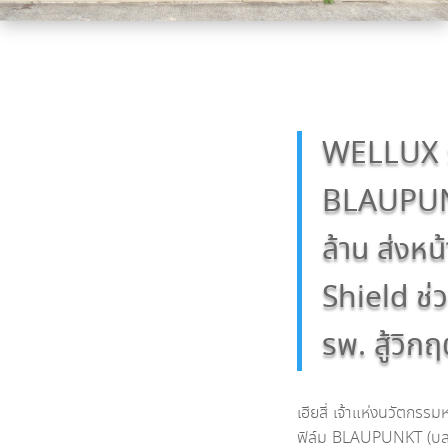
WELLUX ร
BLAUPUN
ล้าน ส่งห
Shield ช่
รพ. สู้วิก
เฮียสี่ เจ้าแห่งนวัตกร
ฟิล์ม BLAUPUNKT (บลาว