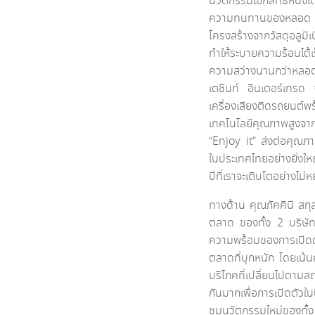
นวัตกรรมเอกสิทธิ์หนึ่
ความทนทานของหลอด 
โครงสร้างจากวัสดุอลูมิ
ทำให้ระบายความร้อนได้เ
ความสว่างนานกว่าหลอด 
เตชินท์ อินเตอร์เทรด 
เครื่องเสียงติดรถ
เทคโนโลยีคุณภาพสูงจาก
“Enjoy it” ส่งต่อคุณภาพช
ในประเทศไทยอย่างยิ่งใหญ่
ปีที่เราจะเติบโตอย่างไม่หย
ทางด้าน คุณภัคคินี สกุ
ตลาด ของทั้ง 2 บริษัท 
ความพร้อมของการเปิดตั
ตลาดที่บุกหนัก โดยเน้
บริโภคที่เปลี่ยนไปตา
กันมากเพื่อการเปิดตัวใน
ชมนวัตกรรมใหม่ของทั้ง 2