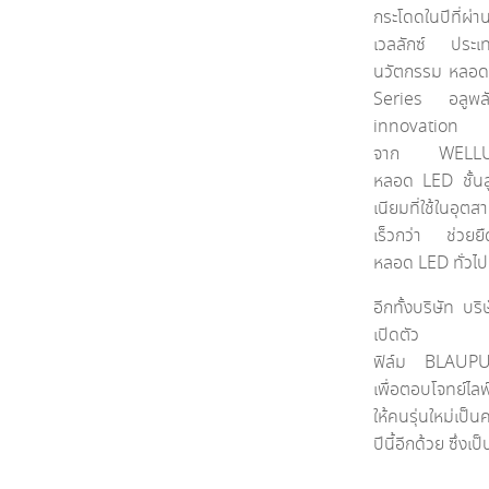
กระโดดในปีที่ผ่า
เวลลักซ์ ประเ
นวัตกรรม หลอ
Series
อลูพ
innov
จาก
WE
หลอด
LED
ชั้
เนียมที่ใช้ในอุ
เร็วกว่า ช่วยย
หลอด
LED
ทั่วไป
อีกทั้งบริษัท บร
เปิดตัว นวัต
ฟิล์ม
BLAU
เพื่อตอบโจทย์ไลฟ
ให้คนรุ่นใหม่เป็
ปีนี้อีกด้วย ซึ่งเป