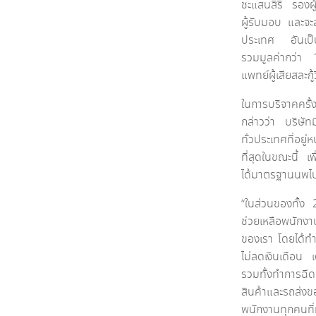
ชะแสนสิริ รองผ
ผู้รับมอบ และจะ
ประเทศ อันเป็
รวมมูลค่ากว่า
แพทย์ผู้เสียสละกู้
ในการบริจาคครั
กล่าวว่า บริษั
ทั่วประเทศที่อยู
ที่สุดในขณะนี้ เพ
ได้มาตรฐานนพไป
“
ในส่วนของทั้ง
ช่วยเหลือพนักง
ของเรา โดยได้ทำ
ไม่ลดเงินเดือน
รวมทั้งทำการฉีด
สินค้าและรถส่
พนักงานทุกคนที่ท