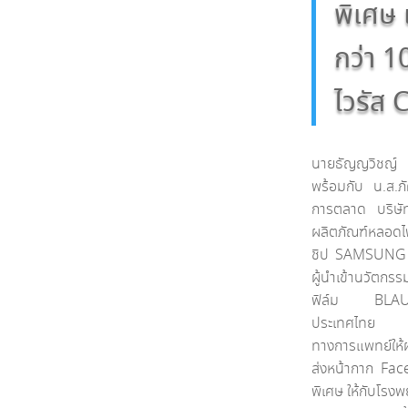
พิเศษ 
กว่า 1
ไวรัส 
นายธัญญวิชญ์ 
พร้อมกับ น.ส.ภั
การตลาด บริษั
ผลิตภัณฑ์หล
ชิป
SAMSUN
ผู้นำเข้านวัตกรร
ฟิล์ม
BL
ประเทศไทย ร่วม
ทางการแพทย์ให้
ส่งหน้ากาก
Fac
พิเศษ ให้กับโรง