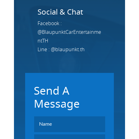
Social & Chat
Facebook :
@BlaupunktCarEntertainme
ntTH
Line : @blaupunkt.th
Send A
Message