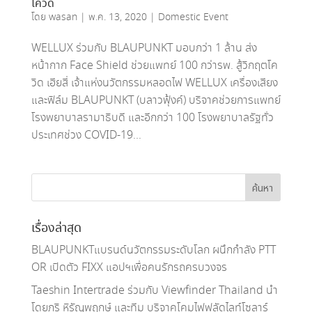
โควิด
โดย
wasan
|
พ.ค. 13, 2020
|
Domestic Event
WELLUX ร่วมกับ BLAUPUNKT มอบกว่า 1 ล้าน ส่ง
หน้ากาก Face Shield ช่วยแพทย์ 100 กว่ารพ. สู้วิกฤตโค
วิด เฮียสี่ เจ้าแห่งนวัตกรรมหลอดไฟ WELLUX เครื่องเสียง
และฟิล์ม BLAUPUNKT (บลาวฟุ้งค์) บริจาคช่วยการแพทย์
โรงพยาบาลรามาธิบดี และอีกกว่า 100 โรงพยาบาลรัฐทั่ว
ประเทศช่วง COVID-19...
เรื่องล่าสุด
BLAUPUNKTแบรนด์นวัตกรรมระดับโลก ผนึกกำลัง PTT
OR เปิดตัว FIXX แอปฯเพื่อคนรักรถครบวงจร
Taeshin Intertrade ร่วมกับ Viewfinder Thailand นำ
โดยภูริ หิรัญพฤกษ์ และทีม บริจาคโคมไฟฟลัดไลท์โซลาร์